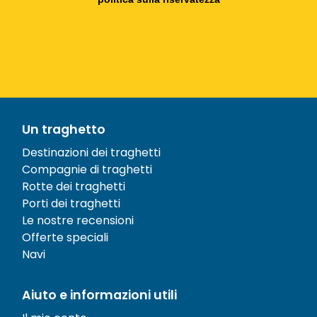
Un traghetto
Destinazioni dei traghetti
Compagnie di traghetti
Rotte dei traghetti
Porti dei traghetti
Le nostre recensioni
Offerte speciali
Navi
Aiuto e informazioni utili