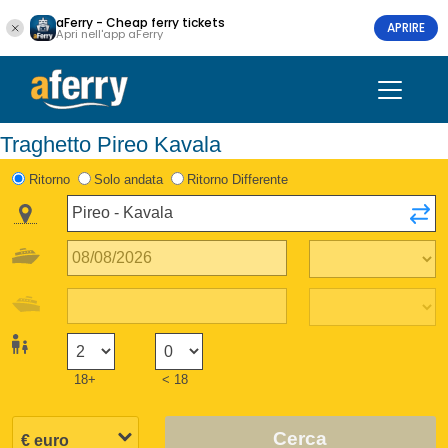
aFerry - Cheap ferry tickets
APRIRE
Apri nell'app aFerry
Traghetto Pireo Kavala
Ritorno
Solo andata
Ritorno Differente
18+
< 18
Cerca