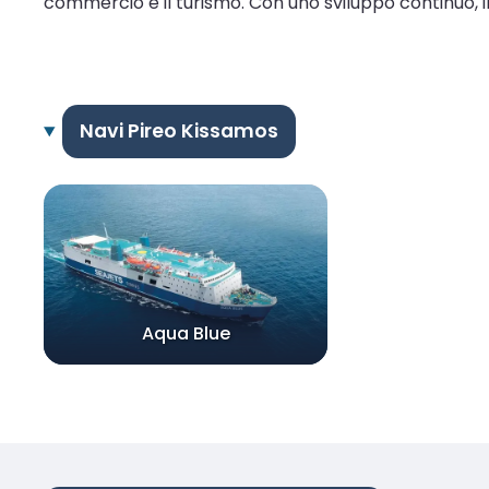
commercio e il turismo. Con uno sviluppo continuo, i
Navi Pireo Kissamos
Aqua Blue