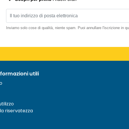
Inviamo solo cose di qualità, niente spam. Puoi annullare l'iscrizione in 
nformazioni utili
to
tilizzo
lla riservatezza