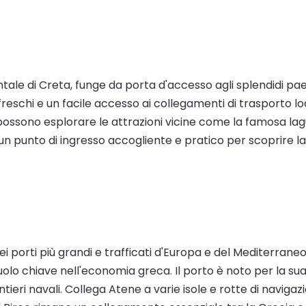
ale di Creta, funge da porta d'accesso agli splendidi paesagg
infreschi e un facile accesso ai collegamenti di trasporto
possono esplorare le attrazioni vicine come la famosa lagu
 un punto di ingresso accogliente e pratico per scoprire l
o dei porti più grandi e trafficati d'Europa e del Mediterra
uolo chiave nell'economia greca. Il porto è noto per la su
eri navali. Collega Atene a varie isole e rotte di navigazi