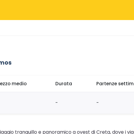
amos
rezzo medio
Durata
Partenze settim
-
-
 viaggio tranquillo e panoramico a ovest di Creta, dove i v