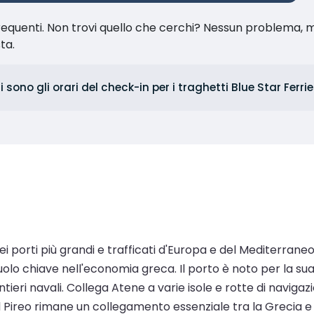
equenti. Non trovi quello che cerchi? Nessun problema, m
sta.
i sono gli orari del check-in per i traghetti Blue Star Ferri
o dei porti più grandi e trafficati d'Europa e del Mediterra
uolo chiave nell'economia greca. Il porto è noto per la su
eri navali. Collega Atene a varie isole e rotte di navigazi
l Pireo rimane un collegamento essenziale tra la Grecia e 