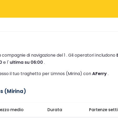
da compagnie di navigazione del 1 .
Gli operatori includono
0
e l'
ultima su 06:00
.
tesso il tuo traghetto per Limnos (Mirina) con
AFerry
.
s (Mirina)
rezzo medio
Durata
Partenze sett