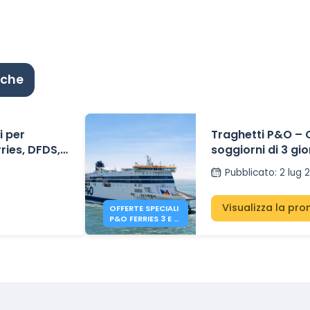
iche
i per
Traghetti P&O – O
rries, DFDS,
soggiorni di 3 gio
 a partire da
e 5 giorni (a par
Pubblicato
:
2 lug 
Dover a Calais
Visualizza la pr
OFFERTE SPECIALI
P&O FERRIES 3 E 5
GIORNI