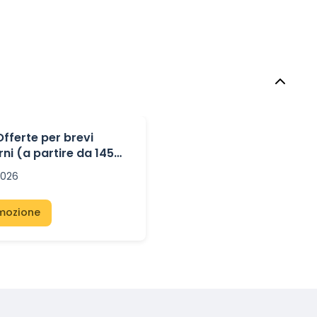
fferte per brevi
rni (a partire da 145€)
tire da 169€) – Da
2026
omozione