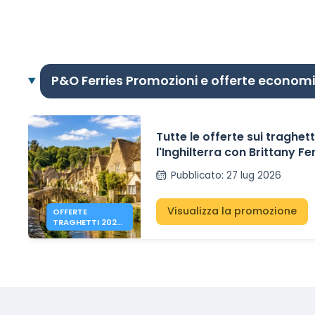
P&O Ferries Promozioni e offerte econom
Tutte le offerte sui traghett
l'Inghilterra con Brittany Fe
Irish Ferries e P&O Ferries –
Pubblicato
:
27 lug 2026
41€
Visualizza la promozione
OFFERTE
TRAGHETTI 2026
PER L’INGHILTERRA
DA 41€