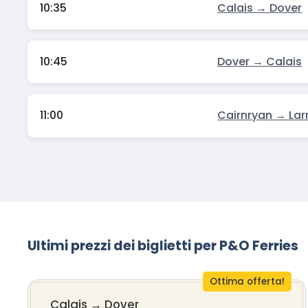
10:35
Calais → Dover
10:45
Dover → Calais
11:00
Cairnryan → Lar
Ultimi prezzi dei biglietti per P&O Ferries
Ottima offerta!
Calais
→
Dover