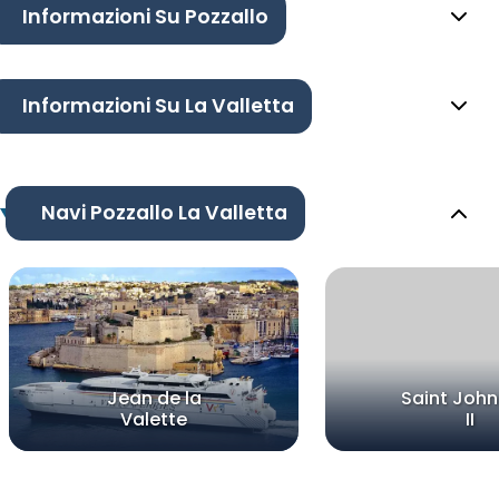
Informazioni Su Pozzallo
Informazioni Su La Valletta
Navi Pozzallo La Valletta
Jean de la
Saint John
Valette
II