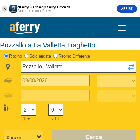
aFerry - Cheap ferry tickets
APRIRE
Apri nell'app aFerry
Pozzallo a La Valletta Traghetto
Ritorno
Solo andata
Ritorno Differente
18+
< 18
Cerca