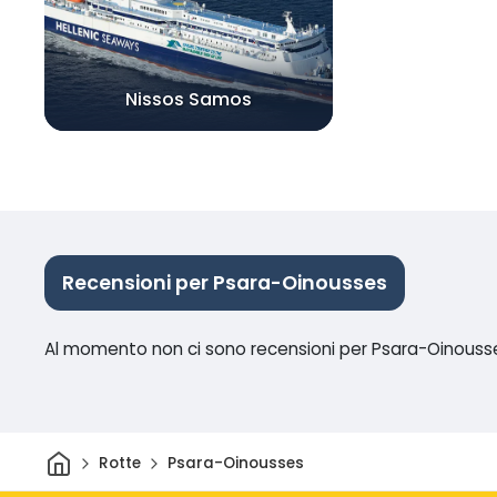
Nissos Samos
Recensioni per Psara-Oinousses
Al momento non ci sono recensioni per Psara-Oinouss
Casa
Rotte
Psara-Oinousses