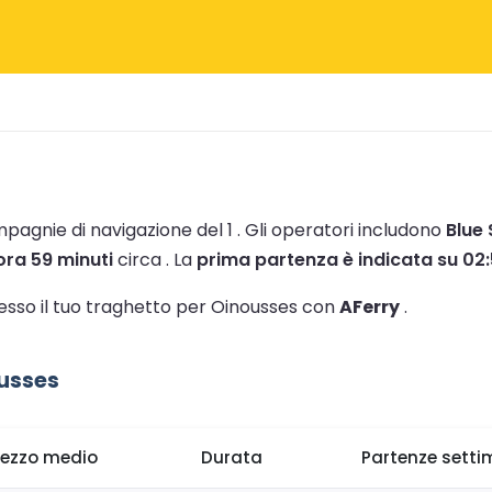
mpagnie di navigazione del 1 .
Gli operatori includono
Blue 
 ora 59 minuti
circa .
La
prima partenza è indicata su 02
stesso il tuo traghetto per Oinousses con
AFerry
.
ousses
rezzo medio
Durata
Partenze setti