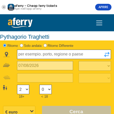
aFerry - Cheap ferry tickets
APRIRE
Apri nell'app aFerry
Pythagorio Traghetti
Ritorno
Solo andata
Ritorno Differente
18+
< 18
Cerca