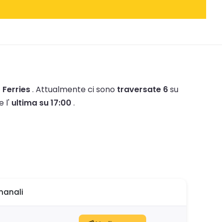
 Ferries
.
Attualmente ci sono
traversate 6
su
e l'
ultima su 17:00
.
manali