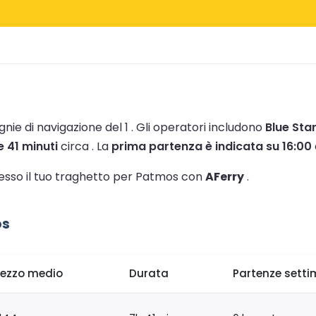
nie di navigazione del 1 .
Gli operatori includono
Blue Star
e 41 minuti
circa .
La
prima partenza è indicata su 16:00
stesso il tuo traghetto per Patmos con
AFerry
.
os
rezzo medio
Durata
Partenze setti