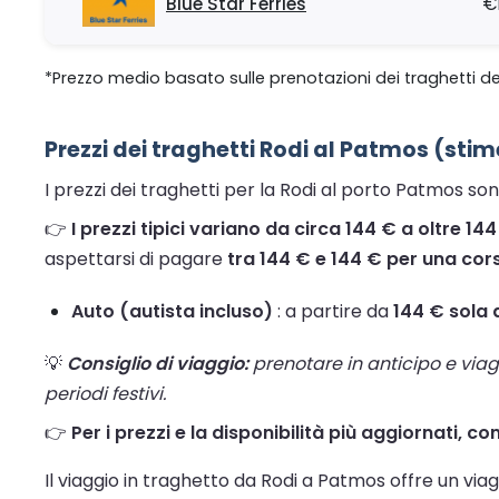
Blue Star Ferries
€
*Prezzo medio basato sulle prenotazioni dei traghetti de
Prezzi dei traghetti Rodi al Patmos (stim
I prezzi dei traghetti per la Rodi al porto Patmos so
👉
I prezzi tipici variano da circa 144 € a oltre 14
aspettarsi di pagare
tra 144 € e 144 € per una cor
Auto (autista incluso)
: a partire da
144 € sola
💡
Consiglio di viaggio:
prenotare in anticipo e viaggi
periodi festivi.
👉
Per i prezzi e la disponibilità più aggiornati, co
Il viaggio in traghetto da Rodi a Patmos offre un via