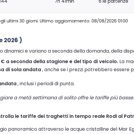
144
7h 41min
6 le partenze
gli ultimi 30 giorni. Ultimo aggiornamento: 08/08/2026 01:00
e 2026 )
no dinamici e variano a seconda della domanda, della dispon
4 € a seconda della stagione e del tipo di veicolo.
La mag
sa di sola andata
, anche se i prezzi potrebbero essere più
 andata
, inclusi i periodi di punta.
are a metà settimana di solito offre le tariffe più basse. 
ntrolla le tariffe dei traghetti in tempo reale Rodi al Pat
ggio panoramico attraverso le acque cristalline del Mar Ege