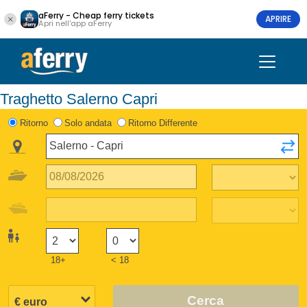
aFerry - Cheap ferry tickets
APRIRE
Apri nell'app aFerry
Traghetto Salerno Capri
Ritorno
Solo andata
Ritorno Differente
18+
< 18
Cerca