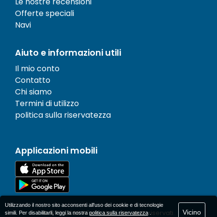
Le nostre recensioni
Offerte speciali
Navi
Aiuto e informazioni utili
Il mio conto
Contatto
Chi siamo
Termini di utilizzo
politica sulla riservatezza
Applicazioni mobili
Utilizzando il nostro sito acconsenti all'uso dei cookie e di tecnologie
Vicino
© 1977-
2026
AFerry Ltd. Tutti i diritti riservati.
simili. Per disabilitarli, leggi la nostra
politica sulla riservatezza
.