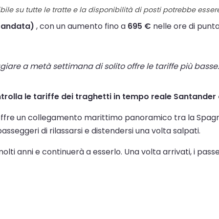
ile su tutte le tratte e la disponibilità di posti potrebbe esse
 andata)
, con un aumento fino a
695 €
nelle ore di punta
are a metà settimana di solito offre le tariffe più basse. 
ontrolla le tariffe dei traghetti in tempo reale Santander
ffre un collegamento marittimo panoramico tra la Spagna 
seggeri di rilassarsi e distendersi una volta salpati.
olti anni e continuerà a esserlo. Una volta arrivati, i pa