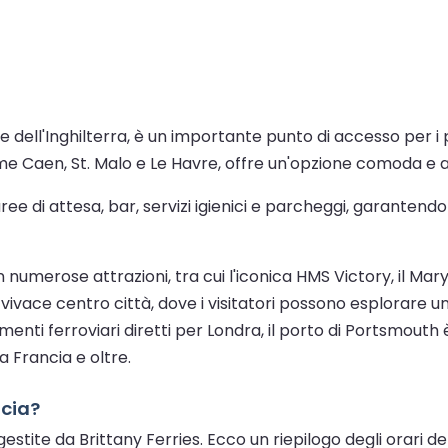
e dell'Inghilterra, è un importante punto di accesso per i p
e Caen, St. Malo e Le Havre, offre un'opzione comoda e affida
aree di attesa, bar, servizi igienici e parcheggi, garantend
numerose attrazioni, tra cui l'iconica HMS Victory, il Ma
vace centro città, dove i visitatori possono esplorare una v
gamenti ferroviari diretti per Londra, il porto di Portsmouth
a Francia e oltre.
ncia?
gestite da Brittany Ferries. Ecco un riepilogo degli orari d