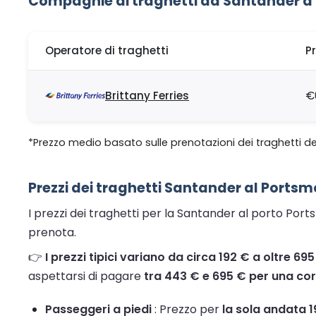
Compagnie di traghetti da Santander a
Operatore di traghetti
P
Brittany Ferries
€
*Prezzo medio basato sulle prenotazioni dei traghetti de
Prezzi dei traghetti Santander al Portsm
I prezzi dei traghetti per la Santander al porto Port
prenota.
👉
I prezzi tipici variano da circa 192 € a oltre 69
aspettarsi di pagare
tra 443 € e 695 € per una cor
Passeggeri a piedi
: Prezzo per
la sola andata 