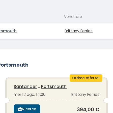
Venditore
tsmouth
Brittany Ferries
r-Portsmouth
Ottima offerta!
Santander
→
Portsmouth
mer 12 ago, 14:00
Brittany Ferries
394,00 €
Ricerca