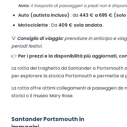
Nota:
il trasporto di passeggeri a piedi non è disponib
Auto (autista incluso)
: da
443 € a 695 € (solo
Motociclette
: Da
409 € sola andata
.
💡
Consiglio di viaggio:
prenotare in anticipo e viaggi
periodi festivi.
👉
Per i prezzi e la disponibilità più aggiornati, c
La rotta del traghetto da Santander a Portsmouth o
per esplorare la storica Portsmouth e permette ai pas
La rotta offre ottimi collegamenti ai passeggeri da m
storici o il museo Mary Rose.
Santander Portsmouth in