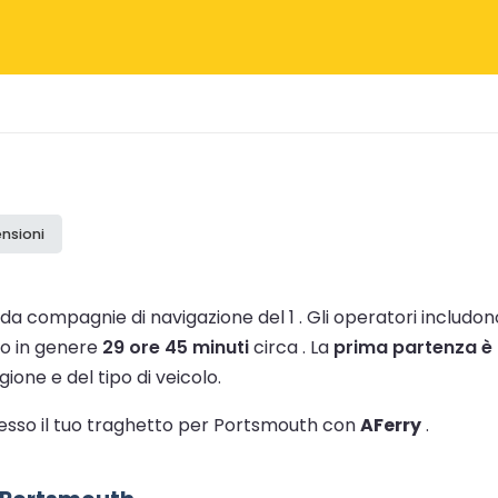
ensioni
 da compagnie di navigazione del 1 .
Gli operatori includo
gio in genere
29 ore 45 minuti
circa .
La
prima partenza è 
ione e del tipo di veicolo.
stesso il tuo traghetto per Portsmouth con
AFerry
.