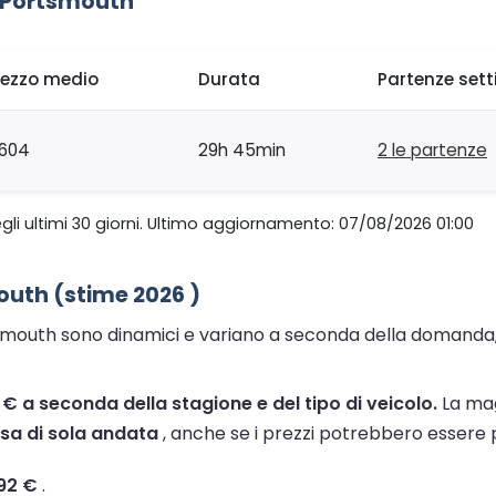
 Portsmouth
rezzo medio
Durata
Partenze set
604
29h 45min
2 le partenze
gli ultimi 30 giorni. Ultimo aggiornamento: 07/08/2026 01:00
outh (stime 2026 )
smouth sono dinamici e variano a seconda della domanda, de
5 € a seconda della stagione e del tipo di veicolo.
La mag
sa di sola andata
, anche se i prezzi potrebbero essere pi
192 €
.