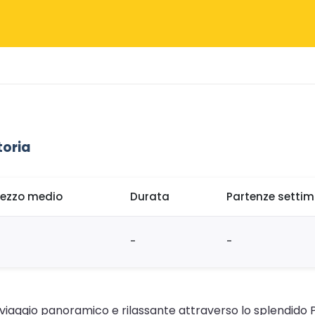
toria
rezzo medio
Durata
Partenze settim
-
-
n viaggio panoramico e rilassante attraverso lo splendido P