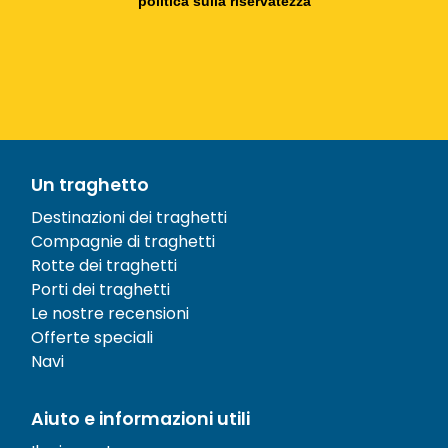
politica sulla riservatezza
Un traghetto
Destinazioni dei traghetti
Compagnie di traghetti
Rotte dei traghetti
Porti dei traghetti
Le nostre recensioni
Offerte speciali
Navi
Aiuto e informazioni utili