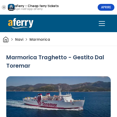
aFerry - Cheap ferry tickets
APRIRE
Apri nell'app aFerry
Casa
Navi
Marmorica
Marmorica Traghetto - Gestito Dal
Toremar