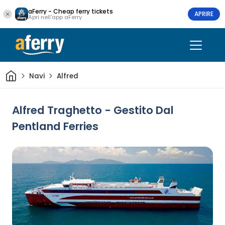
aFerry - Cheap ferry tickets
APRIRE
Apri nell'app aFerry
Casa
Navi
Alfred
Alfred Traghetto - Gestito Dal
Pentland Ferries