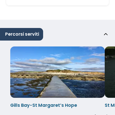
Percorsi serviti
Gills Bay-St Margaret’s Hope
St M