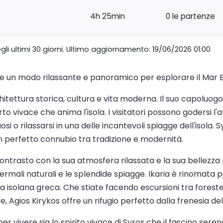
4h 25min
0 le partenze
gli ultimi 30 giorni. Ultimo aggiornamento: 19/06/2026 01:00
fre un modo rilassante e panoramico per esplorare il Mar E
hitettura storica, cultura e vita moderna. Il suo capoluogo
rto vivace che anima l'isola. I visitatori possono godersi
uosi o rilassarsi in una delle incantevoli spiagge dell'isola
un perfetto connubio tra tradizione e modernità.
 contrasto con la sua atmosfera rilassata e la sua bellezz
ermali naturali e le splendide spiagge. Ikaria è rinomata per 
enza isolana greca. Che stiate facendo escursioni tra fores
 Agios Kirykos offre un rifugio perfetto dalla frenesia dell
 vivere sia lo spirito vivace di Syros che il fascino sere