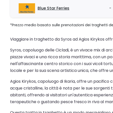
Blue Star Ferries
-
*Prezzo medio basato sulle prenotazioni dei traghetti de
Viaggiare in traghetto da Syros ad Agios Kirykos of
Syros, capoluogo delle Cicladi, è un vivace mix di arc
piazze vivaci e una ricca storia marittima, con un po
nell'affascinante centro storico con i suoi vicoli tort
locale e per la sua scena artistica unica, che offre 
Agios Kirykos, capoluogo di Ikaria, offre un pacifico
acque cristalline, la città è nota per le sue sorgenti t
abitanti, offrendo ai visitatori un'autentica esperi
terapeutiche o gustando pesce fresco in riva al mare,
Questa tratta in traghetto è un modo meraviglioso per