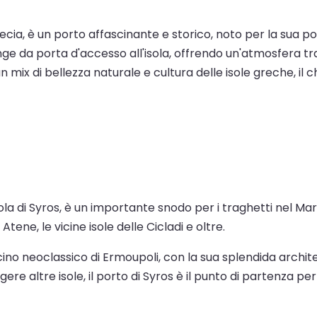
in Grecia, è un porto affascinante e storico, noto per la sua 
nge da porta d'accesso all'isola, offrendo un'atmosfera tr
un mix di bellezza naturale e cultura delle isole greche, il 
l'isola di Syros, è un importante snodo per i traghetti nel M
ene, le vicine isole delle Cicladi e oltre.
scino neoclassico di Ermoupoli, con la sua splendida archit
ngere altre isole, il porto di Syros è il punto di partenza p