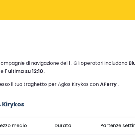
 compagnie di navigazione del 1 .
Gli operatori includono
Bl
e l'
ultima su 12:10
.
tesso il tuo traghetto per Agios Kirykos con
AFerry
.
 Kirykos
rezzo medio
Durata
Partenze sett