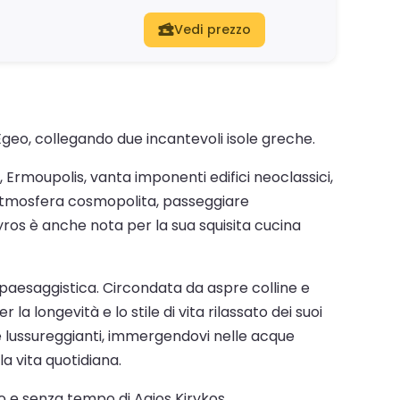
Vedi prezzo
geo, collegando due incantevoli isole greche.
, Ermoupolis, vanta imponenti edifici neoclassici,
 l'atmosfera cosmopolita, passeggiare
. Syros è anche nota per la sua squisita cucina
a paesaggistica. Circondata da aspre colline e
la longevità e lo stile di vita rilassato dei suoi
te lussureggianti, immergendovi nelle acque
a vita quotidiana.
no e senza tempo di Agios Kirykos.