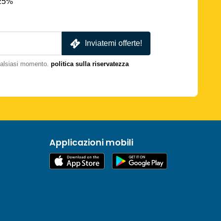
 25%
Inviatemi offerte!
qualsiasi momento.
politica sulla riservatezza
Applicazioni mobili