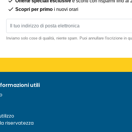
Offerte speciali esclusive
e sconti con risparmi fino al
Scopri per primo
i nuovi orari
Inviamo solo cose di qualità, niente spam. Puoi annullare l'iscrizione in 
nformazioni utili
to
tilizzo
lla riservatezza