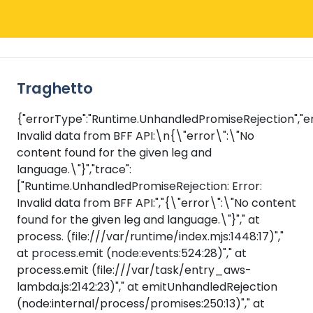
Traghetto
{"errorType":"Runtime.UnhandledPromiseRejection","er
Invalid data from BFF API:\n{\"error\":\"No
content found for the given leg and
language.\"}","trace":
["Runtime.UnhandledPromiseRejection: Error:
Invalid data from BFF API:","{\"error\":\"No content
found for the given leg and language.\"}"," at
process.
(file:///var/runtime/index.mjs:1448:17)","
at process.emit (node:events:524:28)"," at
process.emit (file:///var/task/entry_aws-
lambda.js:2142:23)"," at emitUnhandledRejection
(node:internal/process/promises:250:13)"," at