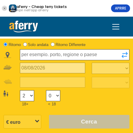
aFerry - Cheap ferry tickets
APRIRE
Apri nell'app aFerry
Ritorno
Solo andata
Ritorno Differente
18+
< 18
Cerca