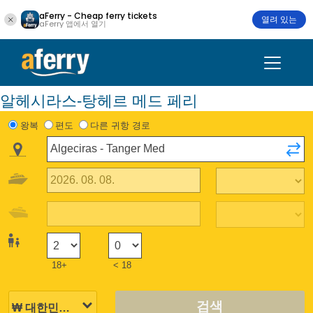
aFerry - Cheap ferry tickets
열려 있는
aFerry 앱에서 열기
알헤시라스-탕헤르 메드 페리
왕복
편도
다른 귀항 경로
18+
< 18
검색