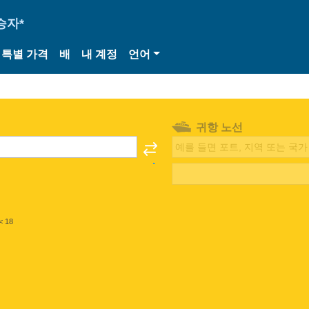
승자*
특별 가격
배
내 계정
언어
귀항 노선
< 18