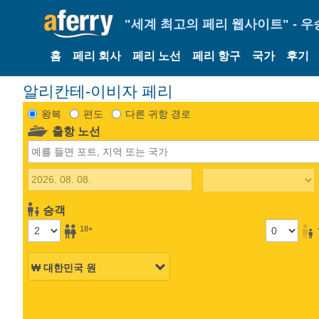
"세계 최고의 페리 웹사이트" - 우
홈
페리 회사
페리 노선
페리 항구
국가
후기
알리칸테-이비자 페리
왕복
편도
다른 귀항 경로
출항 노선
승객
18+