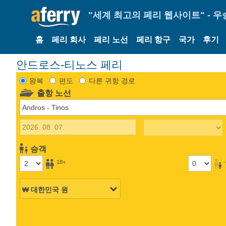
"세계 최고의 페리 웹사이트" - 우
홈
페리 회사
페리 노선
페리 항구
국가
후기
안드로스-티노스 페리
왕복
편도
다른 귀항 경로
출항 노선
승객
18+