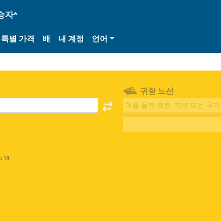
승자*
특별 가격
배
내 계정
언어
귀항 노선
< 18