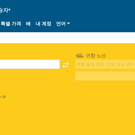
승자*
특별 가격
배
내 계정
언어
귀항 노선
< 18