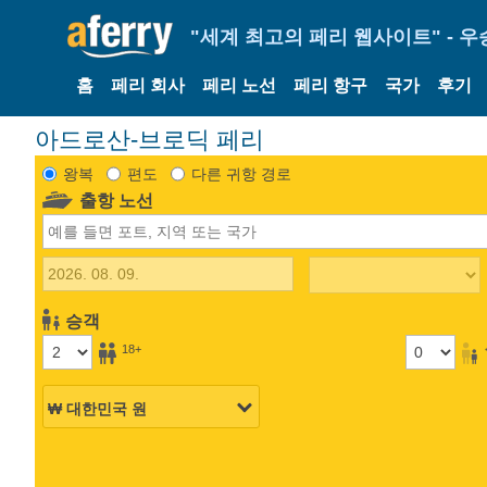
"세계 최고의 페리 웹사이트" - 우
홈
페리 회사
페리 노선
페리 항구
국가
후기
아드로산-브로딕 페리
왕복
편도
다른 귀항 경로
출항 노선
승객
18+