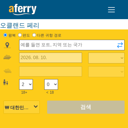
오클랜드 페리
왕복
편도
다른 귀항 경로
18+
< 18
검색