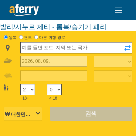
발리/사누르 제티 - 롬복/승기기 페리
왕복
편도
다른 귀항 경로
18+
< 18
검색