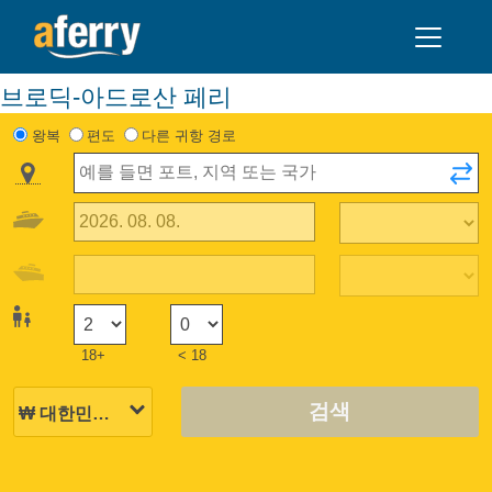
브로딕-아드로산 페리
왕복
편도
다른 귀항 경로
18+
< 18
검색