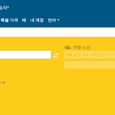
승자*
특별 가격
배
내 계정
언어
귀항 노선
< 18