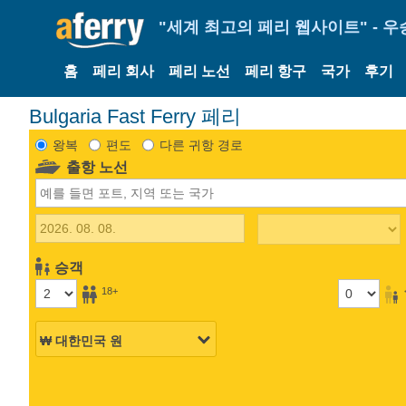
"세계 최고의 페리 웹사이트" - 우
홈
페리 회사
페리 노선
페리 항구
국가
후기
Bulgaria Fast Ferry 페리
왕복
편도
다른 귀항 경로
출항 노선
승객
18+