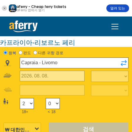
aFerry - Cheap ferry tickets
열려 있는
aFerry 앱에서 열기
카프라이아-리보르노 페리
왕복
편도
다른 귀항 경로
18+
< 18
검색