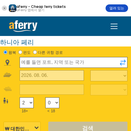
aFerry - Cheap ferry tickets
열려 있는
aFerry 앱에서 열기
하니아 페리
왕복
편도
다른 귀항 경로
18+
< 18
검색