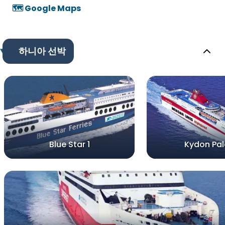
🗺️ Google Maps
하니아 선박
Blue Star 1
Kydon Pa