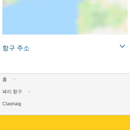
항구 주소
홈
페리 항구
Claonaig