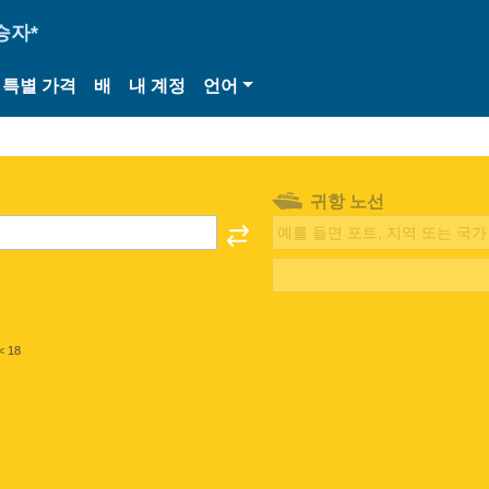
승자*
특별 가격
배
내 계정
언어
귀항 노선
< 18