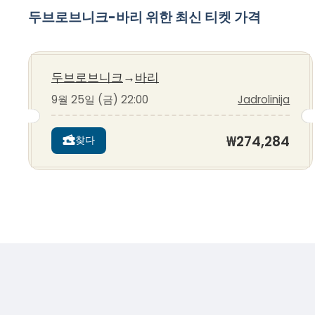
두브로브니크-바리 위한 최신 티켓 가격
두브로브니크
→
바리
9월 25일 (금) 22:00
Jadrolinija
₩274,284
찾다