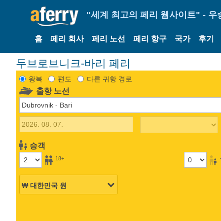
"세계 최고의 페리 웹사이트" - 우
홈
페리 회사
페리 노선
페리 항구
국가
후기
두브로브니크-바리 페리
왕복
편도
다른 귀항 경로
출항 노선
승객
18+