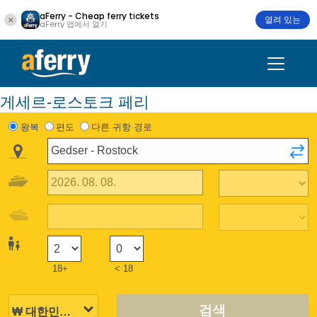
aFerry - Cheap ferry tickets
열려 있는
aFerry 앱에서 열기
게세르-로스토크 페리
왕복
편도
다른 귀항 경로
18+
< 18
검색