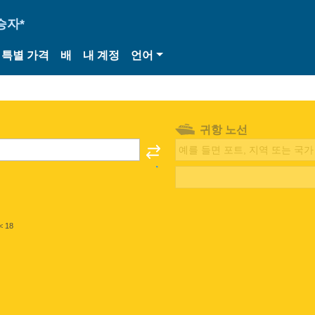
승자*
특별 가격
배
내 계정
언어
귀항 노선
< 18