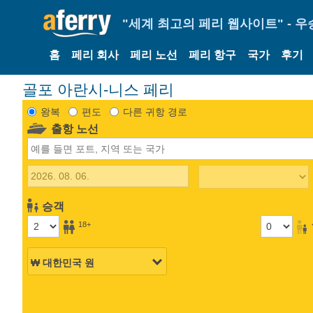
"세계 최고의 페리 웹사이트" - 우
홈
페리 회사
페리 노선
페리 항구
국가
후기
골포 아란시-니스 페리
왕복
편도
다른 귀항 경로
출항 노선
승객
18+