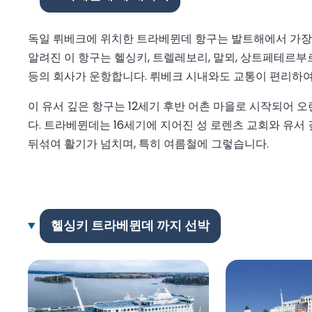
독일 뤼베크에 위치한 트라베뮌데 항구는 발트해에서 가장 크고
알려진 이 항구는 헬싱키, 트렐레보리, 말뫼, 상트페테르부르크 등
등의 회사가 운항합니다. 뤼베크 시내와도 교통이 편리하여 
이 유서 깊은 항구는 12세기 후반 어촌 마을로 시작되어 
다. 트라베뮌데는 16세기에 지어진 성 로렌츠 교회와 유서
뒤섞여 활기가 넘치며, 특히 여름철에 그렇습니다.
헬싱키 트라베뮌데 까지 선박