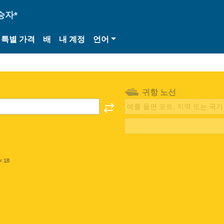
승자*
특별 가격
배
내 계정
언어
귀항 노선
< 18