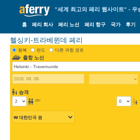
"세계 최고의 페리 웹사이트" - 우
홈
페리 회사
페리 노선
페리 항구
국가
후기
헬싱키-트라베뮌데 페리
왕복
편도
다른 귀항 경로
출항 노선
승객
18+