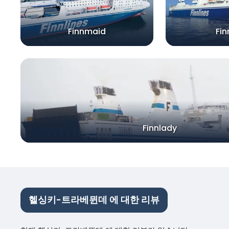
Finnmaid
Fin
Finnlady
헬싱키-트라베뮌데 에 대한 리뷰