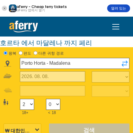
aFerry - Cheap ferry tickets
열려 있는
aFerry 앱에서 열기
호르타 에서 마달레나 까지 페리
왕복
편도
다른 귀항 경로
18+
< 18
검색