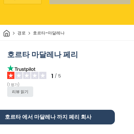
집
경로
호르타-마달레나
호르타 마달레나 페리
1
/ 5
(
1
평가
)
리뷰 읽기
호르타 에서 마달레나 까지 페리 회사