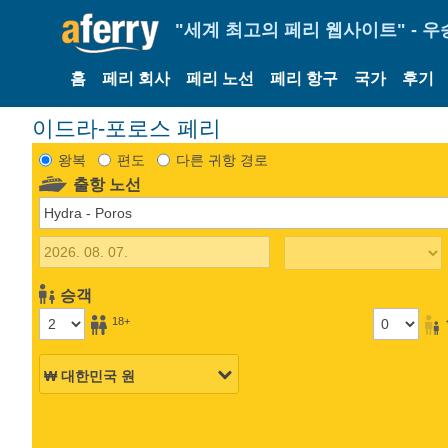
"세계 최고의 페리 웹사이트" - 우
홈
페리 회사
페리 노선
페리 항구
국가
후기
이드라-포로스 페리
왕복
편도
다른 귀항 경로
출항 노선
승객
18+