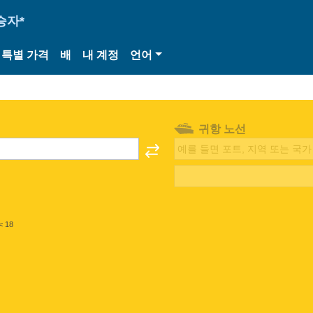
승자*
특별 가격
배
내 계정
언어
귀항 노선
< 18