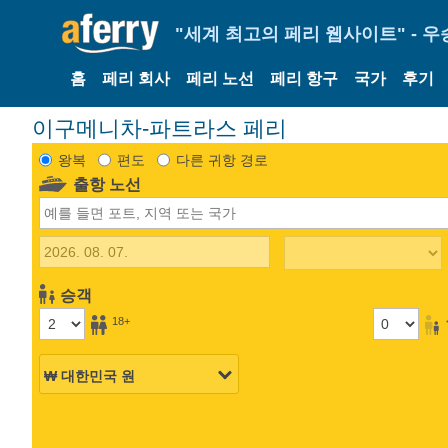
"세계 최고의 페리 웹사이트" - 우
홈
페리 회사
페리 노선
페리 항구
국가
후기
이구메니차-파트라스 페리
왕복
편도
다른 귀항 경로
출항 노선
승객
18+