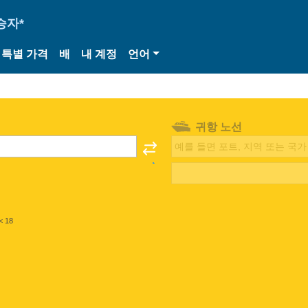
승자*
특별 가격
배
내 계정
언어
귀항 노선
< 18