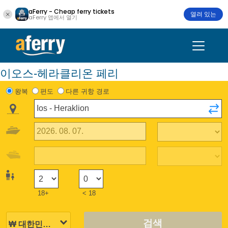
aFerry - Cheap ferry tickets
열려 있는
aFerry 앱에서 열기
이오스-헤라클리온 페리
왕복
편도
다른 귀항 경로
18+
< 18
검색