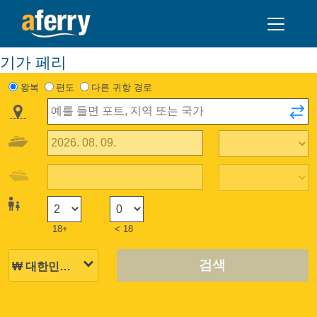
기가 페리
왕복
편도
다른 귀항 경로
18+
< 18
검색