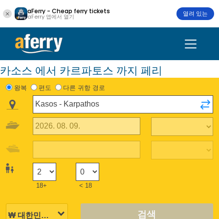
aFerry - Cheap ferry tickets
열려 있는
aFerry 앱에서 열기
카소스 에서 카르파토스 까지 페리
왕복
편도
다른 귀항 경로
18+
< 18
검색