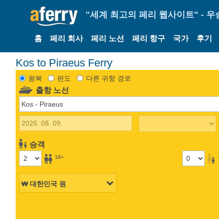
"세계 최고의 페리 웹사이트" - 우
홈
페리 회사
페리 노선
페리 항구
국가
후기
Kos to Piraeus Ferry
왕복
편도
다른 귀항 경로
출항 노선
승객
18+