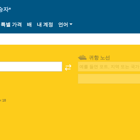
승자*
특별 가격
배
내 계정
언어
귀항 노선
< 18