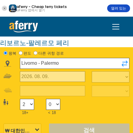
aFerry - Cheap ferry tickets
열려 있는
aFerry 앱에서 열기
리보르노-팔레르모 페리
왕복
편도
다른 귀항 경로
18+
< 18
검색