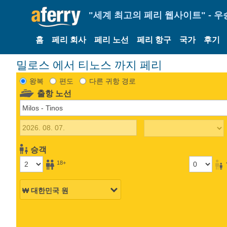
"세계 최고의 페리 웹사이트" - 우
홈
페리 회사
페리 노선
페리 항구
국가
후기
밀로스 에서 티노스 까지 페리
왕복
편도
다른 귀항 경로
출항 노선
승객
18+