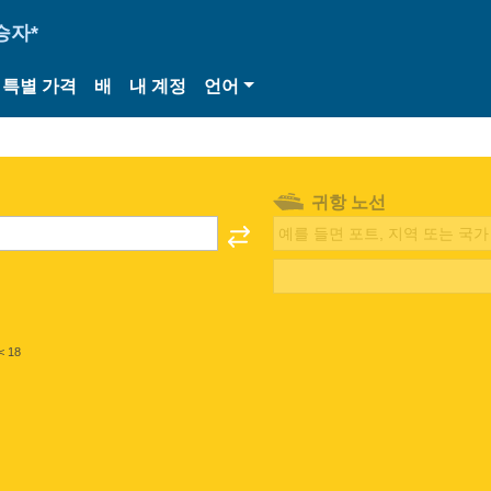
승자*
특별 가격
배
내 계정
언어
귀항 노선
< 18