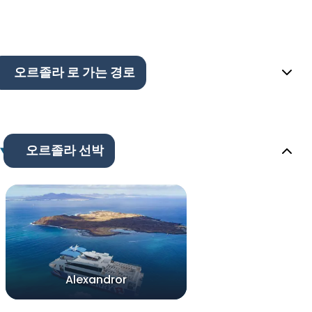
오르졸라 로 가는 경로
오르졸라 선박
Alexandror