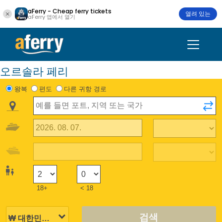
aFerry - Cheap ferry tickets
열려 있는
aFerry 앱에서 열기
오르솔라 페리
왕복
편도
다른 귀항 경로
18+
< 18
검색