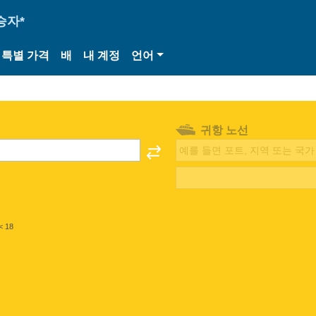
승자*
특별 가격
배
내 계정
언어
귀항 노선
< 18