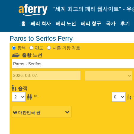
"세계 최고의 페리 웹사이트" - 우
홈
페리 회사
페리 노선
페리 항구
국가
후기
Paros to Serifos Ferry
왕복
편도
다른 귀항 경로
출항 노선
승객
18+