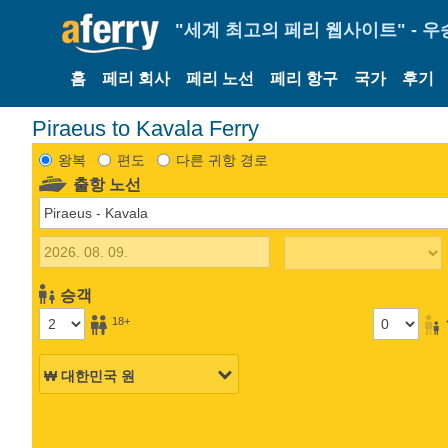
"세계 최고의 페리 웹사이트" - 우
홈
페리 회사
페리 노선
페리 항구
국가
후기
Piraeus to Kavala Ferry
왕복
편도
다른 귀항 경로
출항 노선
승객
18+