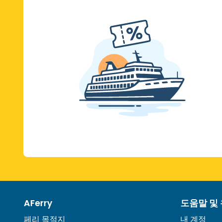
AFerry
도움말 및
페리 목적지
내 계정