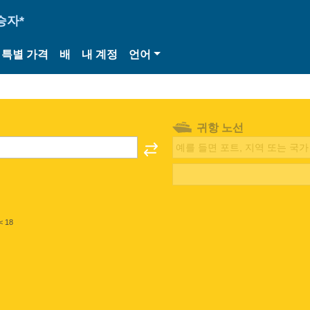
승자*
특별 가격
배
내 계정
언어
귀항 노선
< 18