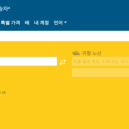
승자*
특별 가격
배
내 계정
언어
귀항 노선
< 18