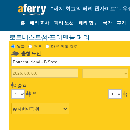
"세계 최고의 페리 웹사이트" - 우
홈
페리 회사
페리 노선
페리 항구
국가
후기
로트네스트섬-프리맨틀 페리
왕복
편도
다른 귀항 경로
출항 노선
승객
18+