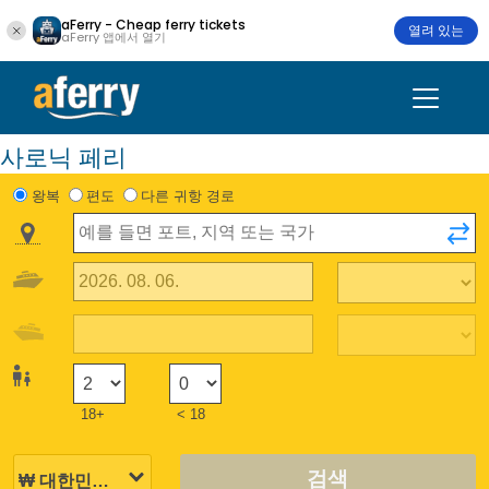
aFerry - Cheap ferry tickets
열려 있는
aFerry 앱에서 열기
사로닉 페리
왕복
편도
다른 귀항 경로
18+
< 18
검색