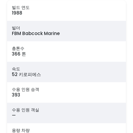
빌드 연도
1988
빌더
FBM Babcock Marine
총톤수
366 톤
속도
52 키로피에스
수용 인원 승객
393
수용 인원 객실
—
용량 차량