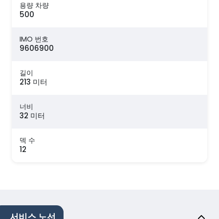
용량 차량
500
IMO 번호
9606900
길이
213 미터
너비
32 미터
덱 수
12
서비스 노선