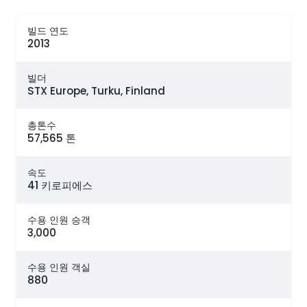
빌드 연도
2013
빌더
STX Europe, Turku, Finland
총톤수
57,565 톤
속도
41 키로피에스
수용 인원 승객
3,000
수용 인원 객실
880