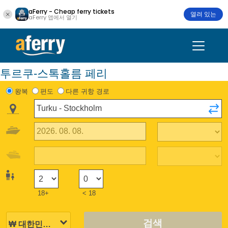
aFerry - Cheap ferry tickets
열려 있는
aFerry 앱에서 열기
투르쿠-스톡홀름 페리
왕복
편도
다른 귀항 경로
18+
< 18
검색