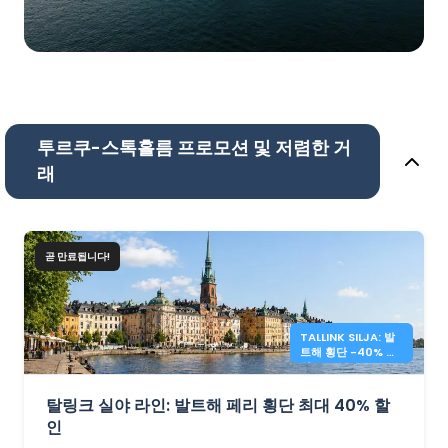
투르쿠-스톡홀름 프로모션 및 저렴한 거
래
곧 만료됩니다!
TALLINK SILJA: 발
트해 횡단 -40% 할
인
탈링크 실야 라인: 발트해 페리 횡단 최대 40% 할
인