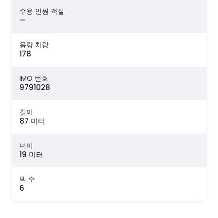
수용 인원 객실
—
용량 차량
178
IMO 번호
9791028
길이
87 미터
너비
19 미터
덱 수
6