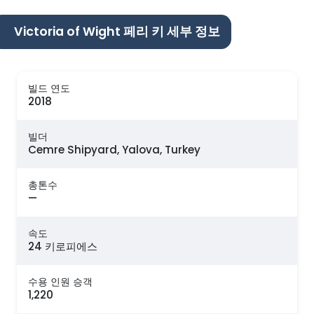
Victoria of Wight 페리 키 세부 정보
빌드 연도
2018
빌더
Cemre Shipyard, Yalova, Turkey
총톤수
—
속도
24 키로피에스
수용 인원 승객
1,220